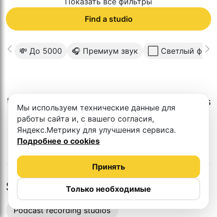
Показать все фильтры
Find a studio
💸 До 5000
🎧 Премиум звук
⬜️ Светлый фон
Unfortunately, there is no such studio in this
Мы используем технические данные для
city.
работы сайта и, с вашего согласия,
Яндекс.Метрику для улучшения сервиса.
Подробнее о cookies
Принять
Studios in nearby cities
Только необходимые
Podcast recording studios