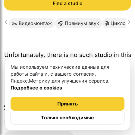
Find a studio
✂️ Видеомонтаж
🎧 Премиум звук
🎬 Циклорам
Unfortunately, there is no such studio in this
city.
Мы используем технические данные для
работы сайта и, с вашего согласия,
Яндекс.Метрику для улучшения сервиса.
Подробнее о cookies
Принять
Studios in nearby cities
Только необходимые
Podcast recording studios