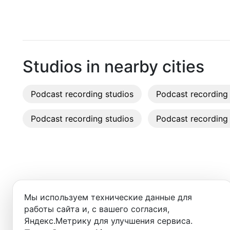
Pattaya
Recordi
Phuket
Rent st
Chiang Mai
On-site
Studios in nearby cities
Ko Samui
Rent E
Podcast recording studios
Bangkok
Podcast recording 
Sound 
Podcast recording studios
Podcast recording 
Photo 
Добро пожаловать в ката
Мы используем технические данные для
Здесь вы найдёте:
работы сайта и, с вашего согласия,
Яндекс.Метрику для улучшения сервиса.
- студии для записи подкастов,