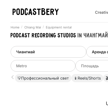
PODCASTBERY
Creati
Home
Chiang Mai
Equipment rental
Podcast recording studios
in
Чиангма
Finded
1
city
Select di
Chiang Mai
All stu
Select metro
Select a range o
💡Профессиональный свет
📱Reels/Shorts

Podcas
Select city
0
Do not specify
Webina
Do not specify
U