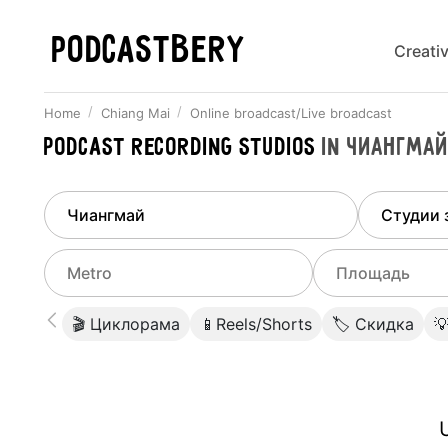
PODCASTBERY
Creati
Home
Chiang Mai
Online broadcast/Live broadcast
Podcast recording studios
in
Чиангма
Finded
1
city
Select di
Chiang Mai
All stu
Select metro
Select a range o
🎬 Циклорама
📱Reels/Shorts
🏷 Скидка

Podcas
Select city
0
Do not specify
Webina
Do not specify
U