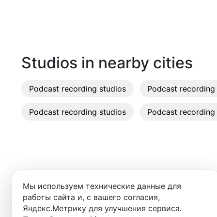
Pattaya
Recordi
Phuket
Rent st
Chiang Mai
On-site
Studios in nearby cities
Ko Samui
Rent E
Podcast recording studios
Bangkok
Podcast recording 
Sound 
Podcast recording studios
Podcast recording 
Photo 
Добро пожаловать в ката
Мы используем технические данные для
Здесь вы найдёте:
работы сайта и, с вашего согласия,
Яндекс.Метрику для улучшения сервиса.
- студии для записи подкастов,