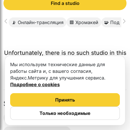
Find a studio
📡 Онлайн-трансляция
🟩 Хромакей
🧩 Под кл
Unfortunately, there is no such studio in this
city.
Мы используем технические данные для
работы сайта и, с вашего согласия,
Яндекс.Метрику для улучшения сервиса.
Подробнее о cookies
Принять
Studios in nearby cities
Только необходимые
Podcast recording studios