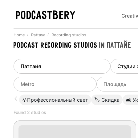
PODCASTBERY
Creati
Home
Pattaya
Recording studios
Podcast recording studios
in
Паттайе
Finded
1
city
Select di
Pattaya
All stu
Select metro
Select a range o
💡Профессиональный свет
🏷 Скидка
🛋 У
Podcas
Select city
0
Found
2
studios
Do not specify
Webina
Do not specify