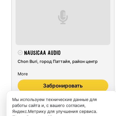
Pattaya
Recordi
Phuket
Rent st
Chiang Mai
On-site
Ko Samui
Rent E
Bangkok
Sound 
Nausicaa Audio
Chon Buri, город Паттайя, район центр
Photo 
More
Забронировать
Мы используем технические данные для
работы сайта и, с вашего согласия,
Яндекс.Метрику для улучшения сервиса.