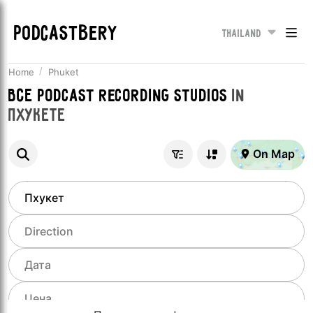
PODCASTBERY
Thailand
Home
Phuket
Все
Podcast recording studios
in
Пхукете
On Map