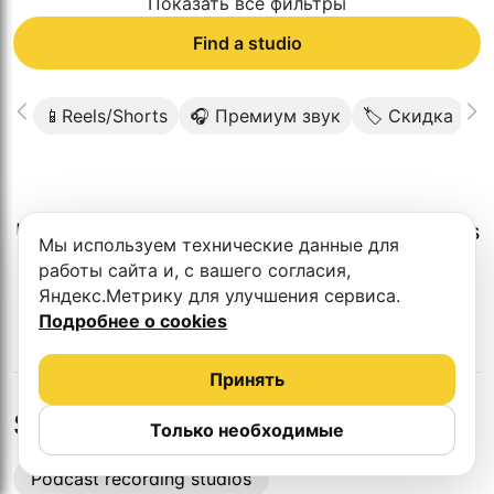
Показать все фильтры
Find a studio
📱Reels/Shorts
🎧 Премиум звук
🏷 Скидка
👥
Unfortunately, there is no such studio in this
Мы используем технические данные для
city.
работы сайта и, с вашего согласия,
Яндекс.Метрику для улучшения сервиса.
Подробнее о cookies
Принять
Studios in nearby cities
Только необходимые
Podcast recording studios