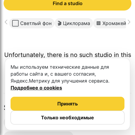
Find a studio
⬜️ Светлый фон
🎬 Циклорама
🟩 Хромакей

Unfortunately, there is no such studio in this
city.
Мы используем технические данные для
работы сайта и, с вашего согласия,
Яндекс.Метрику для улучшения сервиса.
Подробнее о cookies
Принять
Studios in nearby cities
Только необходимые
Podcast recording studios