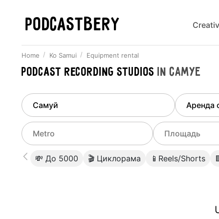
PODCASTBERY
Creati
Home
Ko Samui
Equipment rental
Podcast recording studios
in
Самуе
Finded
1
city
Select di
Ko Samui
All stu
Select metro
Select a range o
💸 До 5000
🎬 Циклорама
📱Reels/Shorts
Podcas
Select city
0
Do not specify
Webina
Do not specify
U