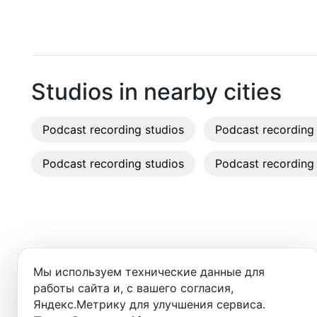
Pattaya
Recordi
Phuket
Rent st
Chiang Mai
On-site
Studios in nearby cities
Ko Samui
Rent E
Podcast recording studios
Bangkok
Podcast recording 
Sound 
Podcast recording studios
Podcast recording 
Photo 
Добро пожаловать в ката
Мы используем технические данные для
вы найдёте:
работы сайта и, с вашего согласия,
Яндекс.Метрику для улучшения сервиса.
- студии для записи подкастов,