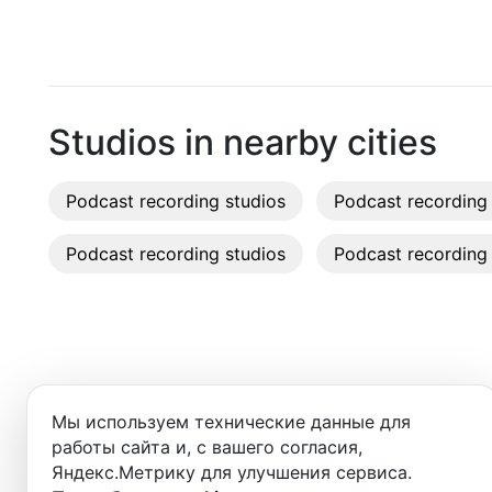
Pattaya
Recordi
Phuket
Rent st
Chiang Mai
On-site
Studios in nearby cities
Ko Samui
Rent E
Podcast recording studios
Bangkok
Podcast recording 
Sound 
Podcast recording studios
Podcast recording 
Photo 
Добро пожаловать в ката
Мы используем технические данные для
вы найдёте:
работы сайта и, с вашего согласия,
Яндекс.Метрику для улучшения сервиса.
- студии для записи подкастов,