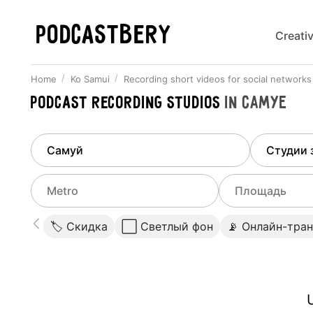
PODCASTBERY
Creati
Home
Ko Samui
Recording short videos for social networks
Podcast recording studios
in
Самуе
Finded
1
city
Select di
Ko Samui
All stu
Select metro
Select a range o
🏷 Скидка
⬜️ Светлый фон
📡 Онлайн-тра
Podcas
Select city
0
Do not specify
Webina
Do not specify
U